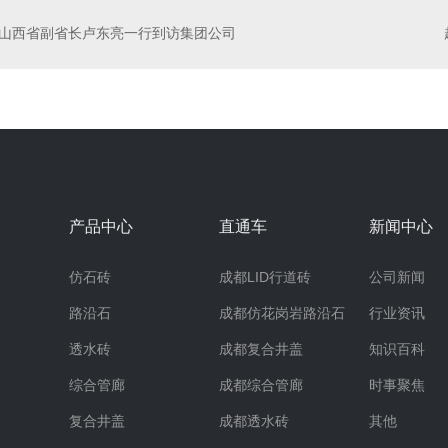
山西省副省长卢东亮一行到访集团公司
产品中心
直通车
新闻中心
仿石砖
成都LID行道砖
公司新闻
路沿石
成都仿花岗岩路沿石
行业资讯
透水砖
成都复合井盖
知识百科
综合管廊
成都综合管廊
时事聚焦
复合井盖
成都透水砖
其他