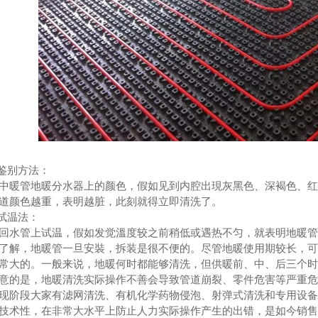
色鉴别方法：
中暖管地暖分水器上的颜色，假如见到内腔出現灰黑色、深褐色、
道颜色越重，表明越脏，此刻就得立即清洗了。
道试温法：
回水管上试温，假如发觉溫度较之前稍低或遇热不匀，就表明地暖
了解，地暖管一旦安裝，拆装是很不便的。尽管地暖使用期较长，
常大的。一般来说，地暖何时都能够清洗，但供暖前、中、后三个
意的是，地暖清洗实际操作不善会导致管道崩裂、零件危害等严重
现阶段大家有滤网清洗、有机化学药物侵泡、射弹式清洗和专用设
技术性，在非常大水平上防止人力实际操作产生的出错，是如今销