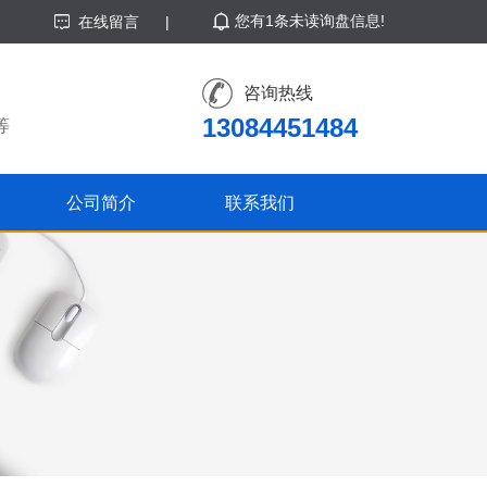
您有
1
条未读询盘信息!
在线留言
|
咨询热线
13084451484
等
公司简介
联系我们