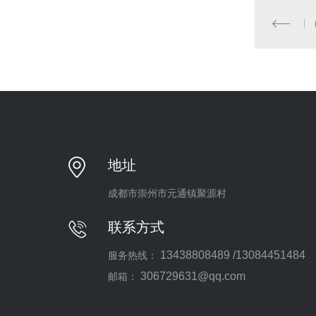
地址
成都市崇州市元通镇聚源村
联系方式
13438808489 /13084451484
服务热线：
306729631@qq.com
邮箱：