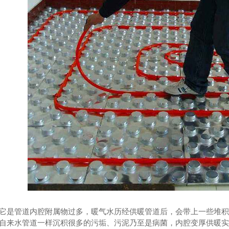
沿石
成都透水砖
它是管道内腔附属物过多，暖气水历经供暖管道后，会带上一些堆
自来水管道一样沉积很多的污垢、污泥乃至是病菌，内腔变厚供暖