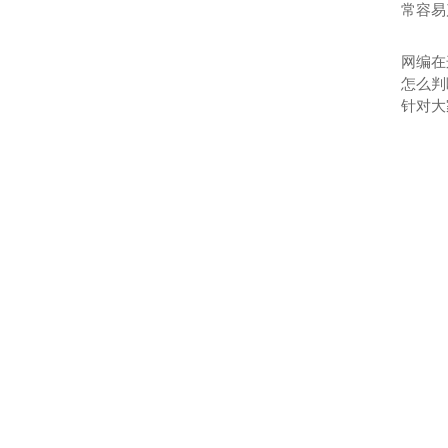
常容易
网编在
怎么判
针对大