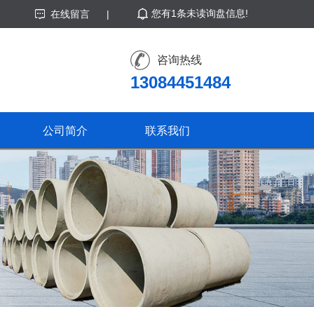
您有
1
条未读询盘信息!
在线留言
|
咨询热线
13084451484
公司简介
联系我们