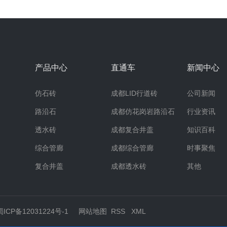
产品中心
直通车
新闻中心
仿石砖
成都LID行道砖
公司新闻
路沿石
成都仿花岗岩路沿石
行业资讯
透水砖
成都复合井盖
知识百科
综合管廊
成都综合管廊
时事聚焦
复合井盖
成都透水砖
其他
蜀ICP备12031224号-1
网站地图
RSS
XML