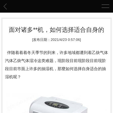
面对诸多**机，如何选择适合自身的
[发布日期：2021/4/23 0:57:06]
伴随着着着冬天季节的到来，许多地域都遭到着乙炔气体
汽体乙炔气体湿冷这类难题，现阶段目前现阶段目前现阶
段目前市面上许多的抽湿机，那麼如何选择自身适合的抽
湿机呢？