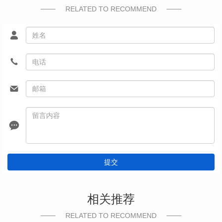
RELATED TO RECOMMEND
提交
相关推荐
RELATED TO RECOMMEND