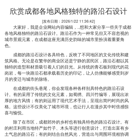
欣赏成都各地风格独特的路沿石设计
[发布日期：2026/1/22 11:36:42]
大家好，我是企业网站内容编辑，..想和大家分享一些关于成都
各地风格独特的路沿石设计。路沿石作为一种常见但又不容忽视的
城市景观元素，在成都这座充满历史韵味的城市里扮演着重要角
色。
成都的路沿石设计各具特色，反映了不同地区的文化传统和建
筑风格。无论是在繁华的商业区还是宁静的居民区，路沿石都以其
独特的造型和材质吸引着人们的目光。从传统的青石板到现代的花
岗岩，每一块路沿石都承载着历史的印记，让人仿佛能够感受到岁
月的变迁与城市的脉络。
在成都的街头巷尾，你会发现各种各样别具特色的路沿石设
计。有的采用了传统的文化元素，如蜀绣、四川竹编等，展现出浓
厚的地方风情；有的则运用了现代艺术手法，呈现出简约时尚的风
格。这些设计不仅美化了城市环境，也让行人在漫步其中时倍感惊
喜与愉悦。
除了在市区，成都郊外的乡村也有独具特色的路沿石设计。有
的村庄利用当地特产如竹子、木头等进行创意设计，打造出富有乡
土气息的路沿石；有的则结合自然风光，营造出与周围环境相协调